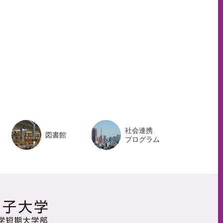
ペ
ー
ジ
ト
ッ
プ
へ
社会連携
図書館
プログラム