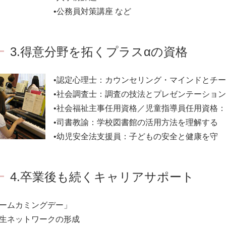
•公務員対策講座 など
3.得意分野を拓くプラスαの資格
•認定心理士：カウンセリング・マインドとチ
•社会調査士：調査の技法とプレゼンテーション
•社会福祉主事任用資格／児童指導員任用資格
•司書教諭：学校図書館の活用方法を理解する
•幼児安全法支援員：子どもの安全と健康を守
4.卒業後も続くキャリアサポート
ホームカミングデー」
業生ネットワークの形成