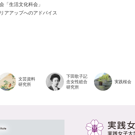
窓会「生活文化科会」
ャリアアップへのアドバイス
下田歌子記
文芸資料
念女性総合
実践桜会
研究所
研究所