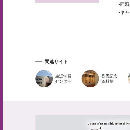
•同
•キ
関連サイト
生涯学習
香雪記念
センター
資料館