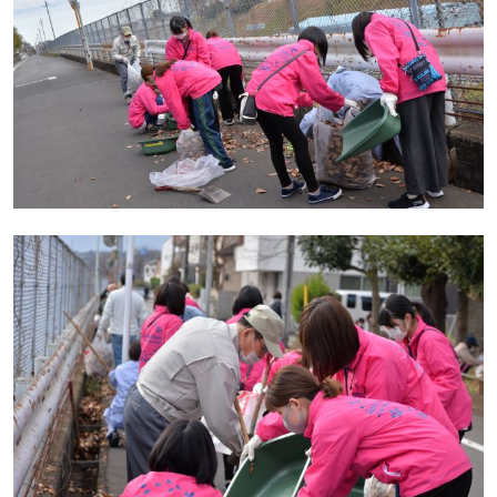
ペ
ー
ジ
ト