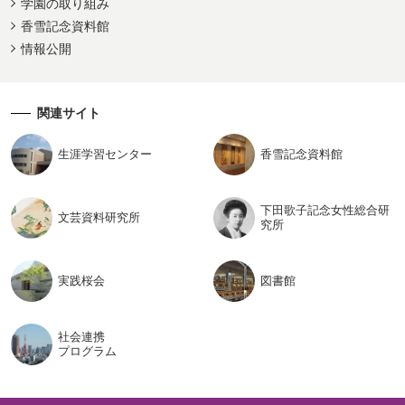
学園の取り組み
香雪記念資料館
情報公開
関連サイト
生涯学習
センター
香雪記念
資料館
下田歌子記念女性総合研
文芸資料
研究所
究所
実践桜会
図書館
社会連携
プログラム