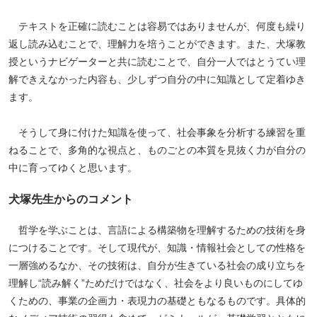
プ
テキストを正確に読むことは容易ではありませんが、何度も繰り
へ
返し読み込むことで、理解力を培うことができます。また、犬塚教
授というナビゲーターと共に読むことで、自分一人ではとうてい理
解できえなかった内容も、少しずつ自分の中に知識として定着ゆき
ます。
そうして身に付けた知識を使って、社会事象を分析する練習を重
ねることで、多角的な視点と、ものごとの本質を見抜く力が自分の
中に育ってゆくと思います。
犬塚先生からのコメント
哲学を学ぶことは、言語による構築物を理解するための技術を身
につけることです。そして現代が、知識・情報社会としての性格を
一層強めるなか、その技術は、自分が生きている社会の成り立ちを
理解し“読み解く”ためだけではなく、社会をより良いものにしてゆ
くための、事業の企画力・表現力の基礎ともなるものです。具体的