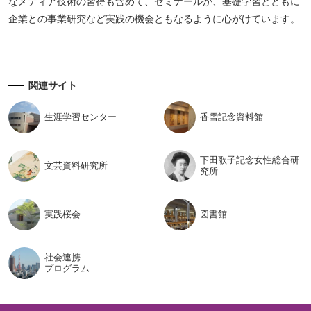
なメディア技術の習得も含めて、ゼミナールが、基礎学習とともに
企業との事業研究など実践の機会ともなるように心がけています。
関連サイト
生涯学習
センター
香雪記念
資料館
下田歌子記念女性総合研
文芸資料
研究所
究所
実践桜会
図書館
社会連携
プログラム