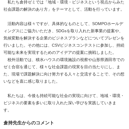
私たち倉持ゼミでは「地域・環境・ビジネスという視点からみた
社会課題の解決のあり方」をテーマとして、活動を行っています。
ペ
ー
活動内容は様々ですが、具体的なものとして、SOMPOホールデ
ジ
ィングスにご協力いただき、SDGsを取り入れた新事業の提案や、
ト
気候変動を解決する企業のビジネスプランなどについてプレゼンを
ッ
行いました。その他には、CSVビジネスコンテストに参加し、持続
プ
可能な未来を実現するためのアイデアの提案に挑戦しました。
へ
校外活動では、積水ハウスの環境施設の視察や山形県酒田市での
ゼミ合宿を通じて、様々な社会課題の現実を目の当たりにし、ま
た、現場で課題解決に向け努力する人々と交流することで、その想
いなどを直に感じ取りました。
私たちは、今後も持続可能な社会の実現に向けて、地域・環境・
ビジネスの要素を多いに取り入れた深い学びを実践していきま
す。
倉持先生からのコメント