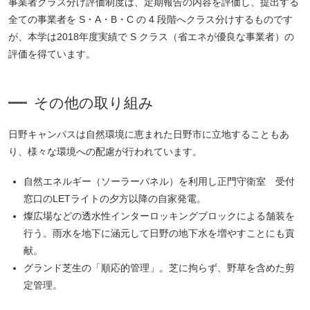
事業者クラス分け評価制度は、定期報告の内容を評価し、提出する
全ての事業者を S・A・B・C の 4 段階へクラス分けするものです
が、本学は2018年度実績で S クラス（省エネが優良な事業者）の
評価を得ています。
その他の取り組み
日野キャンパスは自然環境に恵まれた日野市に立地することもあ
り、様々な環境への配慮が行われています。
自然エネルギー（ソーラーパネル）を利用し正門守衛室 受付
窓口のLETライトの夕方以降の自家発電。
燦広場などの透水性インターロッキングブロックによる舗装を
行う。雨水を地下に涵元して日野の地下水を増やすことにも貢
献。
グランド芝生の「順応的管理」。芝に拘らず、野草を含めた剪
定管理。