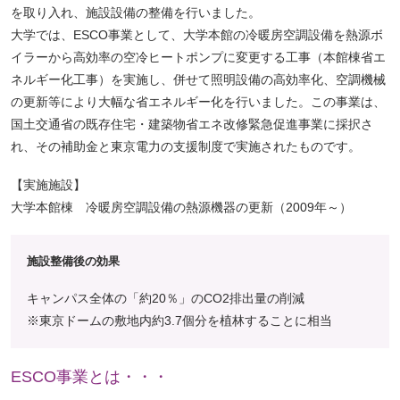
を取り入れ、施設設備の整備を行いました。
大学では、ESCO事業として、大学本館の冷暖房空調設備を熱源ボ
イラーから高効率の空冷ヒートポンプに変更する工事（本館棟省エ
ネルギー化工事）を実施し、併せて照明設備の高効率化、空調機械
の更新等により大幅な省エネルギー化を行いました。この事業は、
国土交通省の既存住宅・建築物省エネ改修緊急促進事業に採択さ
れ、その補助金と東京電力の支援制度で実施されたものです。
【実施施設】
大学本館棟 冷暖房空調設備の熱源機器の更新（2009年～）
施設整備後の効果
キャンパス全体の「約20％」のCO2排出量の削減
※東京ドームの敷地内約3.7個分を植林することに相当
ESCO事業とは・・・