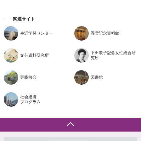
関連サイト
生涯学習
センター
香雪記念
資料館
下田歌子記念女性総合研
文芸資料
研究所
究所
実践桜会
図書館
社会連携
プログラム