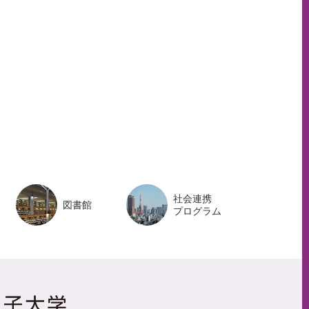
ペ
ー
ジ
ト
ッ
プ
へ
社会連携
図書館
プログラム