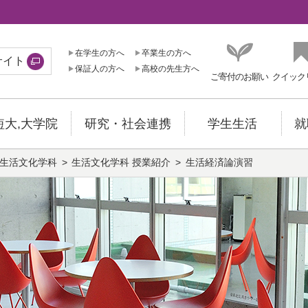
在学生の方へ
卒業生の方へ
サイト
保証人の方へ
高校の先生方へ
ご寄付のお願い
クイック
短大,大学院
研究・社会連携
学生生活
就
生活文化学科
生活文化学科 授業紹介
生活経済論演習