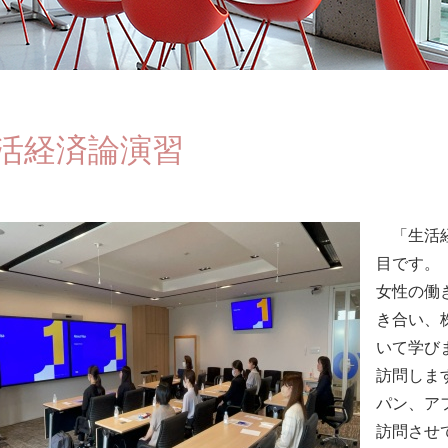
活経済論演習
「生活経
目です。
女性の働
き合い、
いて学び
訪問しま
パン、ア
訪問させ