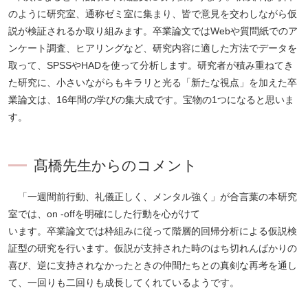
のように研究室、通称ゼミ室に集まり、皆で意見を交わしながら仮
説が検証されるか取り組みます。卒業論文ではWebや質問紙でのア
ンケート調査、ヒアリングなど、研究内容に適した方法でデータを
取って、SPSSやHADを使って分析します。研究者が積み重ねてき
た研究に、小さいながらもキラリと光る「新たな視点」を加えた卒
業論文は、16年間の学びの集大成です。宝物の1つになると思いま
す。
髙橋先生からのコメント
「一週間前行動、礼儀正しく、メンタル強く」が合言葉の本研究
室では、on -offを明確にした行動を心がけて
います。卒業論文では枠組みに従って階層的回帰分析による仮説検
証型の研究を行います。仮説が支持された時のはち切れんばかりの
喜び、逆に支持されなかったときの仲間たちとの真剣な再考を通し
て、一回りも二回りも成長してくれているようです。