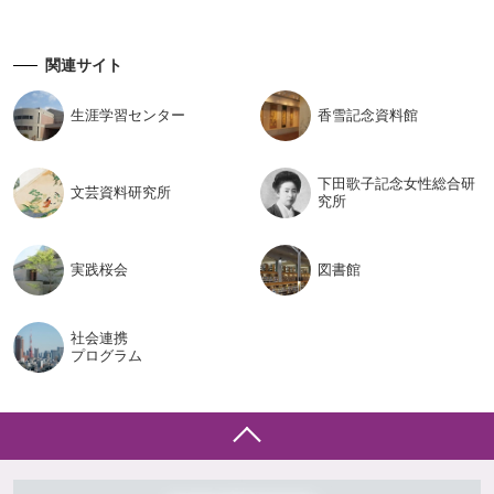
関連サイト
生涯学習
センター
香雪記念
資料館
下田歌子記念女性総合研
文芸資料
研究所
究所
実践桜会
図書館
社会連携
プログラム