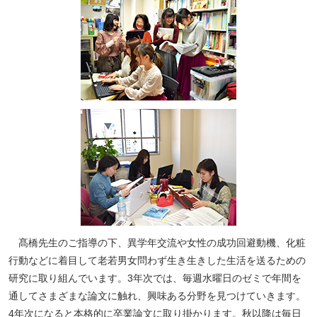
ペ
ー
ジ
髙橋先生のご指導の下、異学年交流や女性の成功回避動機、化粧
ト
行動などに着目して老若男女問わず生き生きした生活を送るための
ッ
研究に取り組んでいます。3年次では、毎週水曜日のゼミで年間を
プ
通してさまざまな論文に触れ、興味ある分野を見つけていきます。
へ
4年次になると本格的に卒業論文に取り掛かります。秋以降は毎日