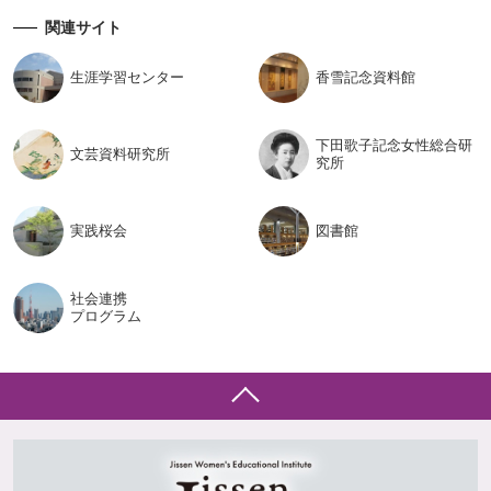
関連サイト
生涯学習
センター
香雪記念
資料館
下田歌子記念女性総合研
文芸資料
研究所
究所
実践桜会
図書館
社会連携
プログラム