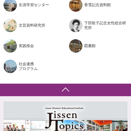
生涯学習
センター
香雪記念
資料館
下田歌子記念女性総合研
文芸資料
研究所
究所
実践桜会
図書館
社会連携
プログラム