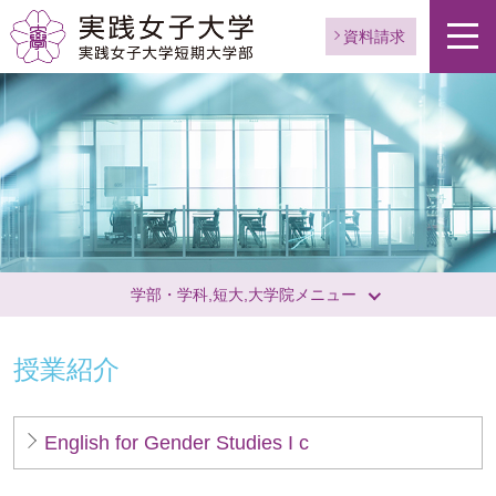
資料請求
ペ
ー
ジ
学部・学科,短大,大学院メニュー
ト
ッ
プ
授業紹介
へ
English for Gender Studies I c