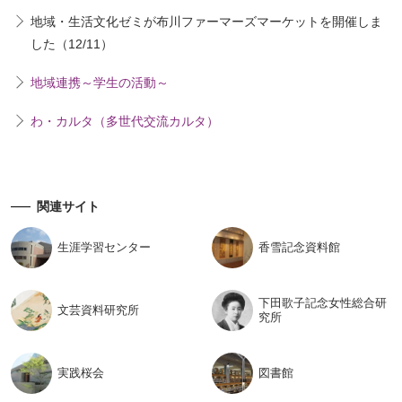
地域・生活文化ゼミが布川ファーマーズマーケットを開催しま
した（12/11）
地域連携～学生の活動～
わ・カルタ（多世代交流カルタ）
関連サイト
生涯学習
センター
香雪記念
資料館
下田歌子記念女性総合研
文芸資料
研究所
究所
実践桜会
図書館