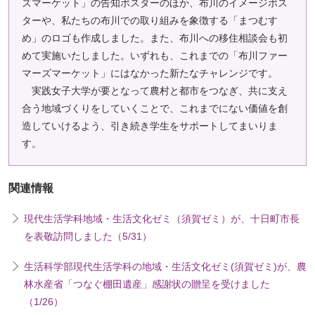
ズマーケット」の告知ポスターのほか、布川のイメージポス
ペ
ターや、私たちの布川での取り組みを象徴する「まつむす
ー
め」のロゴも作成しました。また、布川への移住相談会も初
ジ
めて実施いたしました。いずれも、これまでの「布川ファー
ト
マーズマーケット」にはなかった新たなチャレンジです。
ッ
実践女子大学が要となって農村と都市をつなぎ、共に支え
プ
合う地域づくりをしていくことで、これまでにない価値を創
へ
造していけるよう、引き続き学生をサポートしてまいりま
す。
関連情報
現代生活学科地域・生活文化ゼミ（須賀ゼミ）が、十日町市長
を表敬訪問しました（5/31）
生活科学部現代生活学科の地域・生活文化ゼミ(須賀ゼミ)が、農
林水産省「つなぐ棚田遺産」感謝状の贈呈を受けました
（1/26）