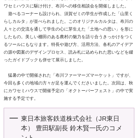
ワセミハウスに駆け付け、布川への移住相談会を開催しました。
遊べるコーナーも設けられ、須賀ゼミの学生が作成した「山里く
らしカルタ」が並べられました。このオリジナルカルタは、布川の
人々との交流を通して学生の心に芽生えた「土地への思い」を形に
したもの。美しい棚田のある農村の魅力を語り合うきっかけをつく
るツールにもなります。特長や遊び方、活用方法、各札のアイデア
の源や図案のデザインプロセス、読み札に込められた思いなどを綴
ったガイドブックも併せて展示しました。
猛暑の中で開催された「布川ファーマーズマーケット」ですが、
今回も多くの地域の方々が足を運んでくださいました。次回は、秋
にカワセミハウスで開催予定の「オクトーバーフェスト」の中で実
施する予定です。
東日本旅客鉄道株式会社（JR東日
本） 豊田駅副長 鈴木賢一氏のコメ
ント