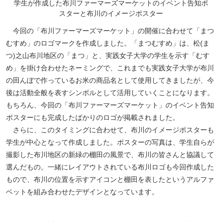
学生が作成した布川ファーマーズマーケットのイベント告知ポ
スターと布川のイメージポスター
今回の「布川ファーマーズマーケット」の開催に合わせて「まつ
むすめ」のロゴマークを作成しました。「まつむすめ」は、松(ま
つ)之山布川地区の「まつ」と、実践女子大学の学生を示す「むす
め」を掛け合わせたネーミングで、これまでも実践女子大学が布川
の田んぼで作っているお米の商品名として使用してきましたが、今
後は活動全般を表すシンボルとして活用していくことになります。
もちろん、今回の「布川ファーマーズマーケット」のイベント告知
ポスターにも完成したばかりのロゴが掲載されました。
さらに、このタイミングに合わせて、布川のイメージポスターも
学生が中心となって作成しました。ポスターの写真は、学生自らが
撮影した布川地区の新緑の棚田の風景で、布川の皆さんと協議して
選んだもの。一緒にレイアウトされている布川ロゴも今回作成した
もので、布川の位置を示すアイコンと棚田を表したというアルファ
ベットを組み合わせたデザインとなっています。