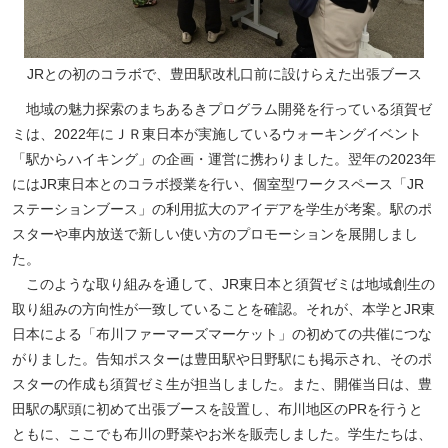
JRとの初のコラボで、豊田駅改札口前に設けらえた出張ブース
地域の魅力探索のまちあるきプログラム開発を行っている須賀ゼ
ミは、2022年にＪＲ東日本が実施しているウォーキングイベント
「駅からハイキング」の企画・運営に携わりました。翌年の2023年
にはJR東日本とのコラボ授業を行い、個室型ワークスペース「JR
ステーションブース」の利用拡大のアイデアを学生が考案。駅のポ
スターや車内放送で新しい使い方のプロモーションを展開しまし
た。
このような取り組みを通して、JR東日本と須賀ゼミは地域創生の
取り組みの方向性が一致していることを確認。それが、本学とJR東
日本による「布川ファーマーズマーケット」の初めての共催につな
がりました。告知ポスターは豊田駅や日野駅にも掲示され、そのポ
スターの作成も須賀ゼミ生が担当しました。また、開催当日は、豊
田駅の駅頭に初めて出張ブースを設置し、布川地区のPRを行うと
ともに、ここでも布川の野菜やお米を販売しました。学生たちは、