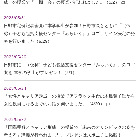
成」の授業で「一期一会」の授業が行われました。（5/2）
2023/05/31
日野市定例記者会見に本学学生が参加！日野市長とともに「（仮
称）子ども包括支援センター『みらいく』」ロゴデザイン決定の発
表を行いました（5/29）
2023/05/26
日野市に「（仮称）子ども包括支援センター『みらいく』」のロゴ
案を 本学の学生がプレゼン！（2/1）
2023/05/24
「女性とキャリア形成」の授業でアフラック生命の木島葉子氏から
ペ
女性役員になるまでのお話を伺いました。（4/20）
ー
ジ
2023/05/22
ト
「国際理解とキャリア形成」の授業で「未来のオリンピックの姿を
ッ
考える」講義が行われました。プレゼンはスポニチに掲載！
プ