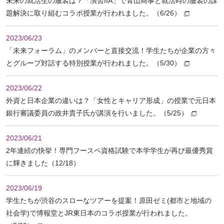
未来の就活生の服装は？「演習IIA」で青山商事と就活時の服装の課
題解決に取り組むコラボ授業が行われました。（6/26）
2023/06/23
「未来フォーラム」のメンバーと直接交流！学生たちが企業の方々
とグループ対話する特別授業が行われました。（5/30）
2023/06/22
外資と日本企業の違いは？「女性とキャリア形成」の授業で元日本
銀行審議委員の政井貴子氏が講演を行いました。（5/25）
2023/06/21
2年連続の快挙！専門フースペ資格試験で本学学生が再び最優秀賞
に輝きました（12/18）
2023/06/19
学生たちが渋谷のスローなツアーを提案！原田ゼミ(都市と地域の
社会学)で博報堂とJR東日本のコラボ授業が行われました。