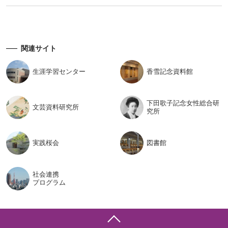
関連サイト
生涯学習
センター
香雪記念
資料館
下田歌子記念女性総合研
文芸資料
研究所
究所
実践桜会
図書館
社会連携
プログラム