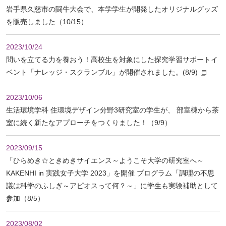
岩手県久慈市の闘牛大会で、本学学生が開発したオリジナルグッズ
を販売しました（10/15）
2023/10/24
問いを立てる力を養おう！高校生を対象にした探究学習サポートイ
ベント「ナレッジ・スクランブル」が開催されました。(8/9)
2023/10/06
生活環境学科 住環境デザイン分野3研究室の学生が、 部室棟から茶
室に続く新たなアプローチをつくりました！（9/9）
2023/09/15
「ひらめき☆ときめきサイエンス～ようこそ大学の研究室へ～
KAKENHI in 実践女子大学 2023」を開催 プログラム「調理の不思
議は科学のふしぎ～アピオスって何？～」に学生も実験補助として
参加（8/5）
2023/08/02