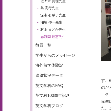
佐々木 真理先生
島 高行先生
深瀬 有希子先生
稲垣 伸一先生
村上 まどか先生
志渡岡 理恵先生
教員一覧
学生からのメッセージ
海外留学体験記
進路状況データ
す。
英文学科のFAQ
のだ
そし
英文科100周年記念
先生
英文学科ブログ
た。