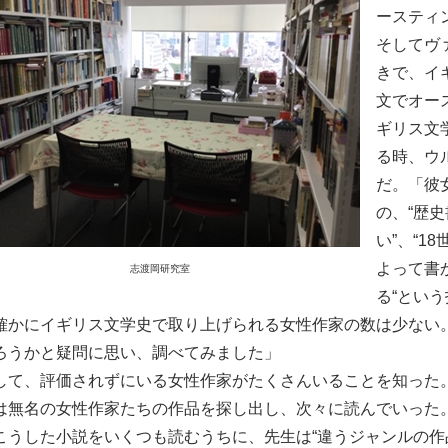
ースティ
そしてヴ
きで、イ
文でオー
ギリス文
る時、ウ
だ。「彼
の、“歴
い”、“
よって書
志渡岡研究室
る“とい
確かにイギリス文学史で取り上げられる女性作家の数は少ない
ろうかと疑問に思い、調べてみました」
て、評価されずにいる女性作家がたくさんいることを知った
は無名の女性作家たちの作品を探し出し、次々に読んでいった
こうした小説をいくつも読むうちに、先生は“違うジャンルの作