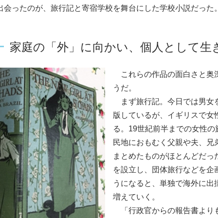
出会ったのが、旅行記と寄宿学校を舞台にした学校小説だった
家庭の「外」に向かい、個人として生
これらの作品の面白さと奥深
うだ。
まず旅行記。今日では男女を
版しているが、イギリスで女
る。19世紀前半までの女性
民地におもむく父親や夫、兄
まとめたものがほとんどだっ
を設立し、団体旅行などを企
うになると、単独で海外に出
増えていく。
「行政官からの報告書よりも