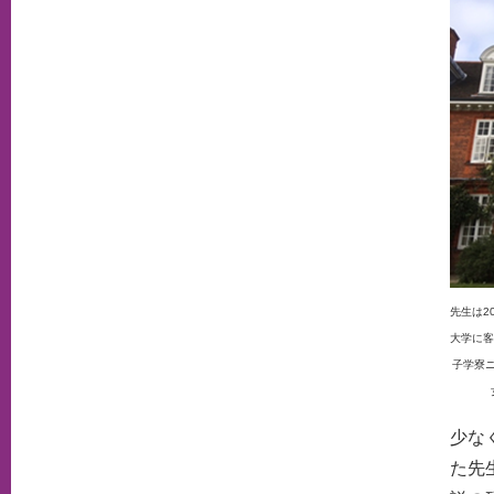
先生は2
大学に客
子学寮
少な
た先