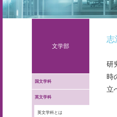
志
文学部
研
時
国文学科
立
英文学科
英文学科とは