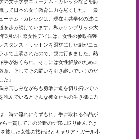
学の女子学寮ニューナム・カレッジなどを訪
識して日本の女子教育に力を尽くした。「最
ューナム・カレッジは、現在も共学化の波に
道を歩み続けています。私がケンブリッジ大
6年3月の国際女性デイには、女性の参政権獲
ンスタンス・リットンを題材にした劇がニュ
ラボで上演されたので、観に行きました。熱
拍手がおくられ、そこには女性解放のために
敬意、そしてその闘いを引き継いでいくのだ
した」
悩み苦しみながらも勇敢に道を切り拓いてい
を読んでいるとそんな彼女たちの生き様に力
。
は、時の流れにうずもれ、手に取れる作品が
から一貫してこの分野の研究に取り組んでき
アを旅した女性の旅行記とキャリア・ガール小