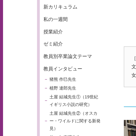
新カリキュラム
私の一週間
授業紹介
ゼミ紹介
教員別卒業論文テーマ
教員インタビュー
猪熊 作巳先生
植野 達郎先生
土屋 結城先生①（19世紀
イギリス小説の研究）
土屋 結城先生②（オスカ
ー・ワイルドに関する新発
見）