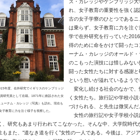
ズ・カレッジやケンブリッジ大
れ、女子教育の重要性を強く認
古の女子学寮のひとつであるニ
は乗らず、女子教育に力を注ぐ
学で在外研究を行っていた201
得のために命をかけて闘ったコ
ーナム・カレッジのオールド・
のこもった演技には惜しみない
闘った女性たちに対する感謝と
という想いが溢れているようで
変化し続ける社会のなかで、
015年度、在外研究でイギリスのケンブリッジ
員研究員として在籍。1871年に創設された女
く女性たち。旅行記や学校小説
ニューナム・カレッジ（写真）も訪れ、現在も
づけられる、と先生は微笑んだ
女子教育に力を注ぐ様子を視察した。
女性の旅行記や女子学校小説
く、研究もあまり行われてこなかった。そんな中、大学院時代
生もまた、“道なき道を行く”女性の一人である。今後は、アジ