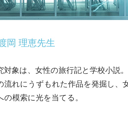
渡岡 理恵先生
究対象は、女性の旅行記と学校小説
の流れにうずもれた作品を発掘し、
への模索に光を当てる。