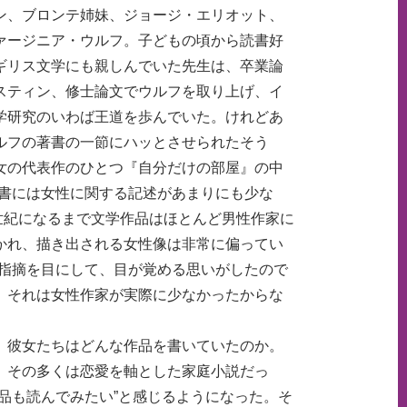
ン、ブロンテ姉妹、ジョージ・エリオット、
ァージニア・ウルフ。子どもの頃から読書好
ギリス文学にも親しんでいた先生は、卒業論
スティン、修士論文でウルフを取り上げ、イ
学研究のいわば王道を歩んでいた。けれどあ
ルフの著書の一節にハッとさせられたそう
女の代表作のひとつ『自分だけの部屋』の中
史書には女性に関する記述があまりにも少な
18世紀になるまで文学作品はほとんど男性作家に
かれ、描き出される女性像は非常に偏ってい
う指摘を目にして、目が覚める思いがしたので
。それは女性作家が実際に少なかったからな
。彼女たちはどんな作品を書いていたのか。
。その多くは恋愛を軸とした家庭小説だっ
品も読んでみたい”と感じるようになった。そ