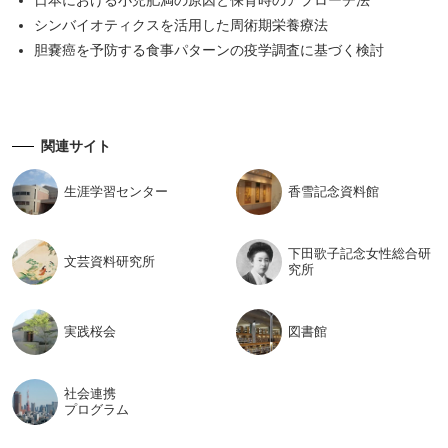
日本における小児肥満の原因と保育時のアプローチ法
シンバイオティクスを活用した周術期栄養療法
胆嚢癌を予防する食事パターンの疫学調査に基づく検討
関連サイト
生涯学習
センター
香雪記念
資料館
下田歌子記念女性総合研
文芸資料
研究所
究所
実践桜会
図書館
社会連携
プログラム