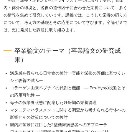
発達・成長・老化といったライフステージに沿って変化する体
ッ
内・体外の環境と、各自の遺伝因子に合わせた栄養について、多く
プ
の情報を集めて研究しています。講義では、こうした栄養の摂り方
へ
について、考え方の基礎とその応用について学びます。卒論ゼミで
は、更に発展した課題に取り組みます。
卒業論文のテーマ（卒業論文の研究成
果）
満足感を得られる日常食の検討ー官能と栄養の評価に基づくレ
シピ改善の試みー
コラーゲン由来ペプチドの代謝と機能 — Pro-Hypの役割とそ
の応用可能性 —
母子の低栄養状態に配慮した妊娠期の栄養管理
マタニティハラスメントに関する調査から考えられる母体への
影響とその対策についての検討
腸内細菌叢に注目した2型糖尿病患者へのアプローチ