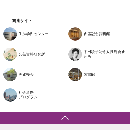
関連サイト
生涯学習
センター
香雪記念
資料館
下田歌子記念女性総合研
文芸資料
研究所
究所
実践桜会
図書館
社会連携
プログラム