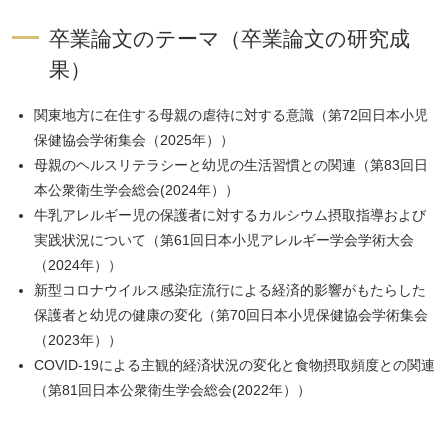
卒業論文のテーマ（卒業論文の研究成
果）
関東地方に在住する母親の虐待に対する意識（第72回日本小児
保健協会学術集会（2025年））
母親のヘルスリテラシーと幼児の生活習慣との関連（第83回日
本公衆衛生学会総会(2024年））
牛乳アレルギー児の保護者に対するカルシウム摂取指導および
実践状況について（第61回日本小児アレルギー学会学術大会
（2024年））
新型コロナウイルス感染症流行による経済的影響がもたらした
ペ
保護者と幼児の健康の変化（第70回日本小児保健協会学術集会
ー
（2023年））
ジ
COVID-19による主観的経済状況の変化と食物摂取頻度との関連
ト
（第81回日本公衆衛生学会総会(2022年））
ッ
プ
へ