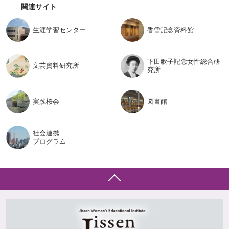
関連サイト
生涯学習
センター
香雪記念
資料館
下田歌子記念女性総合研
文芸資料
研究所
究所
実践桜会
図書館
社会連携
プログラム