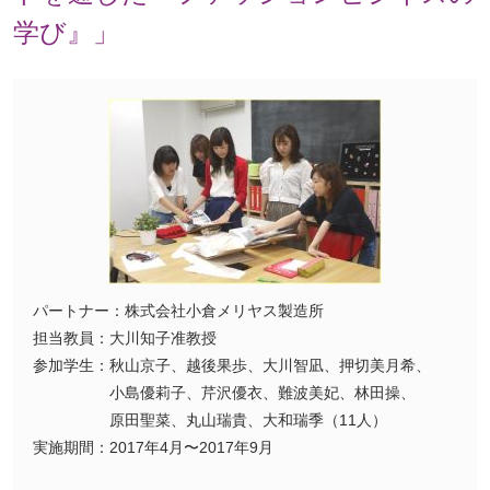
学び』」
パートナー：株式会社小倉メリヤス製造所
担当教員：大川知子准教授
参加学生：秋山京子、越後果歩、大川智凪、押切美月希、
小島優莉子、芹沢優衣、難波美妃、林田操、
原田聖菜、丸山瑞貴、大和瑞季（11人）
実施期間：2017年4月〜2017年9月