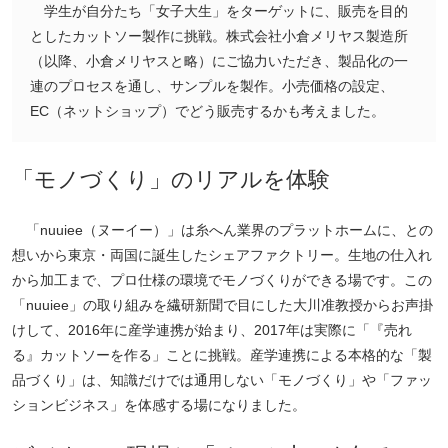
学生が自分たち「女子大生」をターゲットに、販売を目的
としたカットソー製作に挑戦。株式会社小倉メリヤス製造所
（以降、小倉メリヤスと略）にご協力いただき、製品化の一
連のプロセスを通し、サンプルを製作。小売価格の設定、
EC（ネットショップ）でどう販売するかも考えました。
「モノづくり」のリアルを体験
「nuuiee（ヌーイー）」は糸へん業界のプラットホームに、との
想いから東京・両国に誕生したシェアファクトリー。生地の仕入れ
から加工まで、プロ仕様の環境でモノづくりができる場です。この
「nuuiee」の取り組みを繊研新聞で目にした大川准教授からお声掛
けして、2016年に産学連携が始まり、2017年は実際に「『売れ
る』カットソーを作る」ことに挑戦。産学連携による本格的な「製
品づくり」は、知識だけでは通用しない「モノづくり」や「ファッ
ションビジネス」を体感する場になりました。