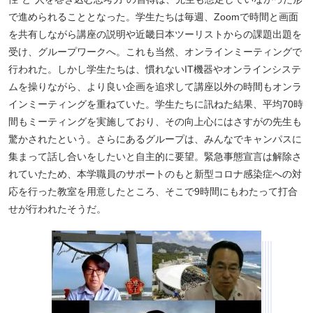
で進められることとなった。学生たちは毎週、Zoomで時間と画面
を共有しながら講座の説明や近畿日本ツーリストからの課題出題を
受け、グループワークへ。これも当然、オンラインミーティングで
行われた。しかし学生たちは、慣れないIT機器やオンラインシステ
ムを操りながら、より良い企画を追求して講座以外の時間もオンラ
インミーティングを重ねていた。学生たちに訊ねた結果、平均70時
間もミーティングを実施しており、その向上心にはさすがの先生も
驚かされたという。さらにあるグループは、みんなでキャンパスに
集まって話し合いをしたいと自主的に要望。緊急事態宣言は解除さ
れていたため、本学職員のサポートのもと新型コロナ感染症への対
応を行った教室を用意したところ、そこで9時間にもわたって打合
せが行われたそうだ。