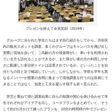
プレゼンを終えて全員笑顔（2019年）
グループに分かれた学生たちはまず自己紹介をしてから、渋谷区
内の観光スポットを調査。多くのグループはキャンパスを飛び出し
実際に現地を歩いて、ご高齢の方や視覚障がい、車いすを利用され
ている方も訪れることができるか、また障がい者の方の利用しやす
さに配慮した多目的トイレは設置されているか、といったことを自
分たちの目と足で確認していった。しかしながら、学部も学年も異
なるメンバーが授業の合間に集まって現地調査を行うのは容易にで
きることではなく、知恵と工夫を凝らす様子も折々見られた。
苦労と重ねて得た調査結果に自らの知識や関心を掛け合わせて学
生それぞれがアイデアを出し、コースプランをまとめていく。そう
して約2カ月かけて練ったプランを、10分の時間枠の中でプレゼン