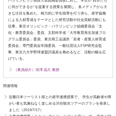
パラリンピック競技大会組織委員会に対し、学生が“自分たち
ッ
に何ができるか”を提案する授業を展開し、各メディアから大
プ
きな注目を集めた。精力的に学生指導を行う傍ら、産学協働
へ
による人材育成をテーマとした研究活動や社会貢献活動にも
従事。東京オリンピック・パラリンピック組織委員会「文
化・教育委員会」委員、文部科学省「大学教育再生加速プロ
グラム委員会」委員、東京商工会議所「若者・産業人材育成
委員会」専門委員会学識委員、一般社団法人FSP研究会監
事、東京六大学野球連盟評議員を務めるなど、活動の幅を広
げている。
（教員紹介）深澤 晶久 教授
関連情報
近畿日本ツーリスト様との産学連携授業で、 学生が高齢者や障
がい者も気兼ねなく楽しめる渋谷観光ツアーのプランを発表し
ました（2019/7/17）