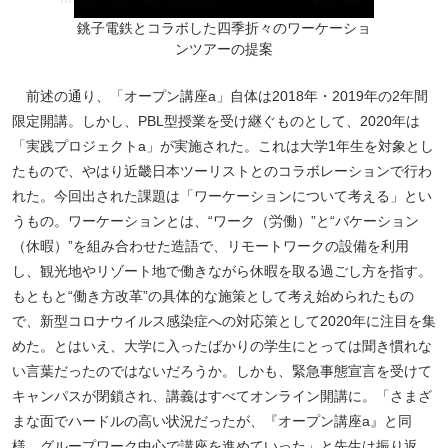
銚子電鉄とコラボした四季折々のワーケーショ
ンツアーの提案
前述の通り、「オープン講座a」自体は2018年・2019年の2年間
限定開講。しかし、PBL型授業を受け継ぐものとして、2020年は
「実践プロジェクトa」が実施された。これは大学1年生を対象とし
たもので、やはり近畿日本ツーリストとのコラボレーションで行わ
れた。今回出された課題は「ワーケーションについて考える」とい
うもの。ワーケーションとは、“ワーク（労働）”と“バケーション
（休暇）”を組み合わせた造語で、リモートワークの設備を利用
し、観光地やリゾート地で働きながら休暇を取る過ごし方を指す。
もともと“働き方改革”の具体的な施策として考え始められたもの
で、新型コロナウイルス感染症への対応策として2020年に注目を集
めた。とはいえ、大学に入ったばかりの学生にとっては聞き慣れな
い言葉だったのではないだろうか。しかも、緊急事態宣言を受けて
キャンパスが閉鎖され、講義はすべてオンライン開講に。「さまざ
まな面でハードルの高い状況だったが、『オープン講座a』と同
様、グループワーク中心で講座を進めていった」と先生は振り返