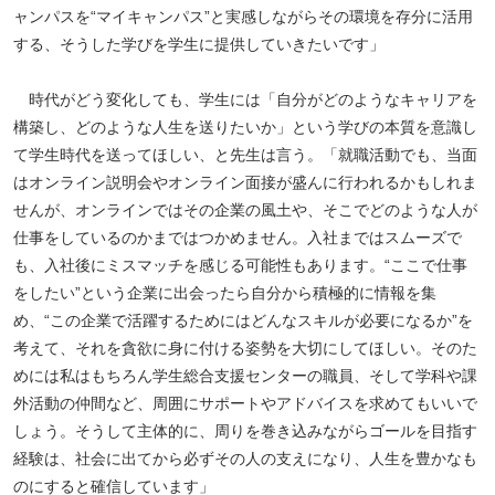
ャンパスを“マイキャンパス”と実感しながらその環境を存分に活用
する、そうした学びを学生に提供していきたいです」
時代がどう変化しても、学生には「自分がどのようなキャリアを
構築し、どのような人生を送りたいか」という学びの本質を意識し
て学生時代を送ってほしい、と先生は言う。「就職活動でも、当面
はオンライン説明会やオンライン面接が盛んに行われるかもしれま
せんが、オンラインではその企業の風土や、そこでどのような人が
仕事をしているのかまではつかめません。入社まではスムーズで
も、入社後にミスマッチを感じる可能性もあります。“ここで仕事
をしたい”という企業に出会ったら自分から積極的に情報を集
め、“この企業で活躍するためにはどんなスキルが必要になるか”を
考えて、それを貪欲に身に付ける姿勢を大切にしてほしい。そのた
めには私はもちろん学生総合支援センターの職員、そして学科や課
外活動の仲間など、周囲にサポートやアドバイスを求めてもいいで
しょう。そうして主体的に、周りを巻き込みながらゴールを目指す
経験は、社会に出てから必ずその人の支えになり、人生を豊かなも
のにすると確信しています」