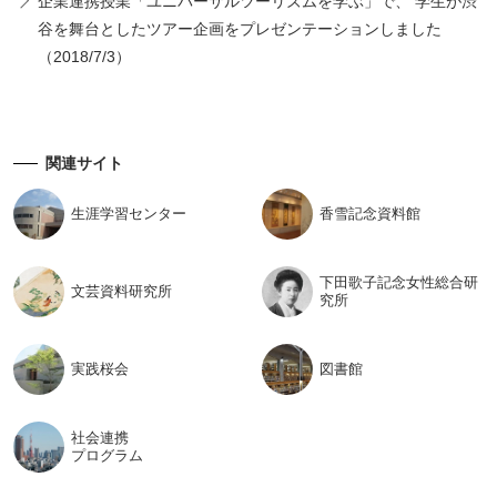
企業連携授業「ユニバーサルツーリズムを学ぶ」で、 学生が渋
谷を舞台としたツアー企画をプレゼンテーションしました
（2018/7/3）
関連サイト
生涯学習
センター
香雪記念
資料館
下田歌子記念女性総合研
文芸資料
研究所
究所
実践桜会
図書館
社会連携
プログラム