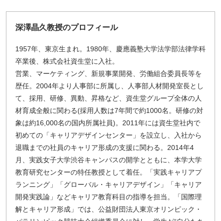
深澤晶久教授のプロフィール
1957年、東京生まれ。1980年、慶應義塾大学法学部法律学科
卒業後、株式会社資生堂に入社。
営業、マーケティング、新規事業開発、労働組合委員長等を
歴任。2004年より人事部に所属し、人事部人材開発室長とし
て、採用、研修、異動、昇格など、資生堂グループ全体の人
材育成全般に関わる(採用人数は7年間で約1000名。研修の対
象は約16,000名の国内所属社員)。2011年には資生堂社内で
初めての「キャリアデザインセンター」を設立し、入社から
退職までの社員のキャリア形成の支援に関わる。2014年4
月、実践女子大学渋谷キャンパスの開学とともに、本学大学
教育研究センターの特任教授として着任。「実践キャリアプ
ペ
ランニング」「グローバル・キャリアデザイン」「キャリア
ー
開発実践論」などキャリア教育科目の指導を担当。「国際理
ジ
解とキャリア形成」では、公益財団法人東京オリンピック・
ト