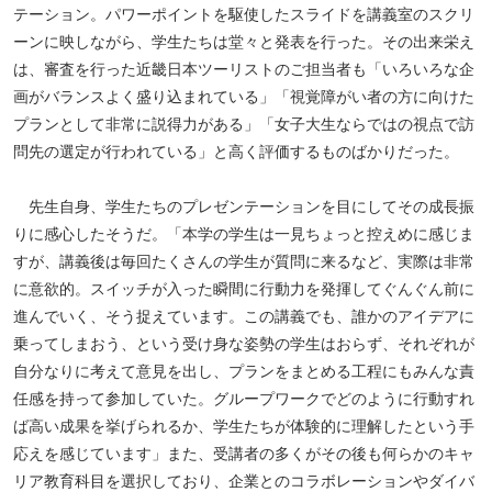
テーション。パワーポイントを駆使したスライドを講義室のスクリ
ーンに映しながら、学生たちは堂々と発表を行った。その出来栄え
は、審査を行った近畿日本ツーリストのご担当者も「いろいろな企
画がバランスよく盛り込まれている」「視覚障がい者の方に向けた
プランとして非常に説得力がある」「女子大生ならではの視点で訪
問先の選定が行われている」と高く評価するものばかりだった。
先生自身、学生たちのプレゼンテーションを目にしてその成長振
りに感心したそうだ。「本学の学生は一見ちょっと控えめに感じま
すが、講義後は毎回たくさんの学生が質問に来るなど、実際は非常
に意欲的。スイッチが入った瞬間に行動力を発揮してぐんぐん前に
進んでいく、そう捉えています。この講義でも、誰かのアイデアに
乗ってしまおう、という受け身な姿勢の学生はおらず、それぞれが
自分なりに考えて意見を出し、プランをまとめる工程にもみんな責
任感を持って参加していた。グループワークでどのように行動すれ
ば高い成果を挙げられるか、学生たちが体験的に理解したという手
応えを感じています」また、受講者の多くがその後も何らかのキャ
リア教育科目を選択しており、企業とのコラボレーションやダイバ