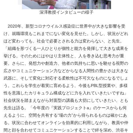
深澤教授インタビューの様子
2020年、新型コロナウイルス感染症に世界中が大きな影響を受
け、就職環境もこれまでにない変化を見せた。しかし、状況がどれ
ほど変わっても、社会で必要とされる力は変わらない、と先生。
「組織を形づくる一人ひとりが個性と能力を発揮して大きな成果を
挙げる。そのためにはやはり主体性と、人を巻き込む思考力が重
要。さらに、発想力や創造力、他者の気持ちに思いを馳せる視野の
広さやコミュニケーション力などからなる人間性の豊かさは大きな
武器に、そして変化に対応する柔軟性は不可欠なものになるでしょ
う。これらを学生が着実に育めるよう、今後もPBL型授業や、多様
性を意識したカリキュラム構成などに力を入れていきたいですね」
社会状況を踏まえながら対面型の講義も大切にしていきたい、とも
先生は語る。「今年度の『実践プロジェクトa』のケースからも伺
えるように、空間を共有する“場の力”から得られるものは確かにあ
る。状況に合わせてオンラインを効果的に利用しながら、教員や仲
間と顔を合わせてコミュニケーションすることで絆を深め、渋谷キ