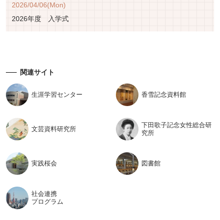
2026/04/06(Mon)
2026年度 入学式
関連サイト
生涯学習
センター
香雪記念
資料館
下田歌子記念女性総合研
文芸資料
研究所
究所
実践桜会
図書館
社会連携
プログラム